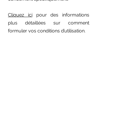
Cliquez ici
pour des informations
plus détaillées sur comment
formuler vos conditions d’utilisation.
Mentions légales
Politique en matière de cookies
Politique de confidentialité
Suivez-nous sur les réseaux sociaux :